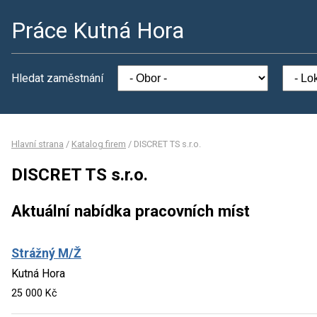
Práce Kutná Hora
Hledat zaměstnání
Hlavní strana
/
Katalog firem
/
DISCRET TS s.r.o.
DISCRET TS s.r.o.
Aktuální nabídka pracovních míst
Strážný M/Ž
Kutná Hora
25 000 Kč