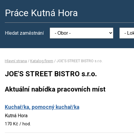
Práce Kutná Hora
Hledat zaměstnání
Hlavní strana
/
Katalog firem
/
JOE'S STREET BISTRO s.r.o.
JOE'S STREET BISTRO s.r.o.
Aktuální nabídka pracovních míst
Kuchař/ka, pomocný kuchař/ka
Kutná Hora
170 Kč / hod.