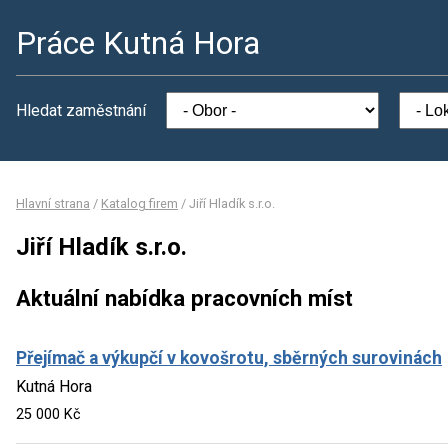
Práce Kutná Hora
Hledat zaměstnání
Hlavní strana
/
Katalog firem
/
Jiří Hladík s.r.o.
Jiří Hladík s.r.o.
Aktuální nabídka pracovních míst
Přejímač a výkupčí v kovošrotu, sběrných surovinách
Kutná Hora
25 000 Kč