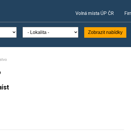
Volná místa ÚP ČR
Fir
Zobrazit nabídky
stvo
o
íst