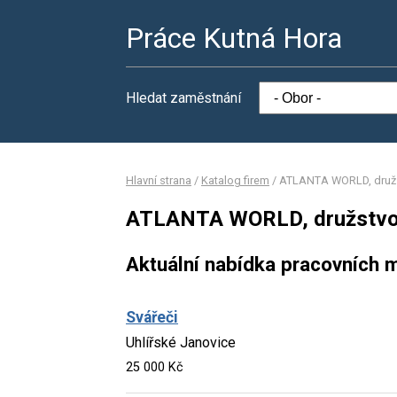
Práce Kutná Hora
Hledat zaměstnání
Hlavní strana
/
Katalog firem
/
ATLANTA WORLD, druž
ATLANTA WORLD, družstv
Aktuální nabídka pracovních m
Svářeči
Uhlířské Janovice
25 000 Kč