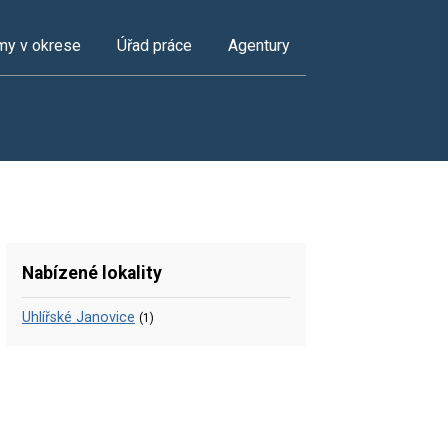
my v okrese
Úřad práce
Agentury
Nabízené lokality
Uhlířské Janovice
(1)