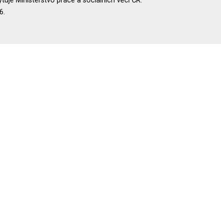
uje Ministerstvo práce a sociálních věcí ČR.
6.