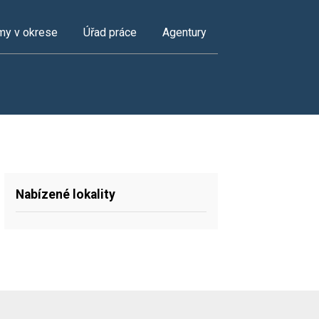
my v okrese
Úřad práce
Agentury
Nabízené lokality