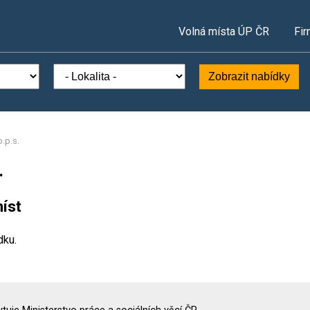
Volná místa ÚP ČR
Fir
Zobrazit nabídky
.p.s.
.
íst
dku.