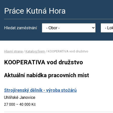
Práce Kutná Hora
Hledat zaměstnání
Hlavní strana
/
Katalog firem
/
KOOPERATIVA vod družstvo
KOOPERATIVA vod družstvo
Aktuální nabídka pracovních míst
Strojírenský dělník - výroba stožárů
Uhlířské Janovice
27 000 – 40 000 Kč