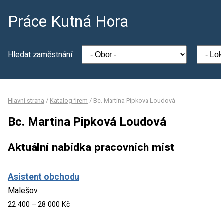
Práce Kutná Hora
Hledat zaměstnání
Hlavní strana
/
Katalog firem
/
Bc. Martina Pipková Loudová
Bc. Martina Pipková Loudová
Aktuální nabídka pracovních míst
Asistent obchodu
Malešov
22 400 – 28 000 Kč