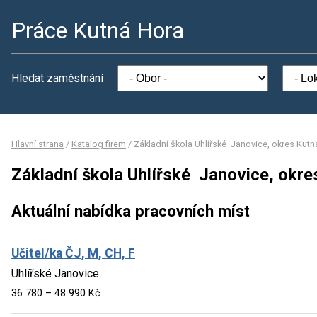
Práce Kutná Hora
Hledat zaměstnání
Hlavní strana
/
Katalog firem
/
Základní škola Uhlířské Janovice, okres Kutn
Základní škola Uhlířské Janovice, okr
Aktuální nabídka pracovních míst
Učitel/ka ČJ, M, CH, F
Uhlířské Janovice
36 780 – 48 990 Kč