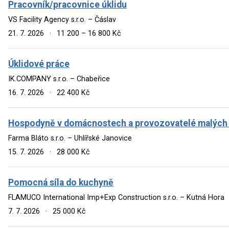
Pracovník/pracovnice úklidu
VS Facility Agency s.r.o. – Čáslav
21. 7. 2026
·
11 200 – 16 800 Kč
Úklidové práce
IK.COMPANY s.r.o. – Chabeřice
16. 7. 2026
·
22 400 Kč
Hospodyně v domácnostech a provozovatelé malých
Farma Bláto s.r.o. – Uhlířské Janovice
15. 7. 2026
·
28 000 Kč
Pomocná síla do kuchyně
FLAMUCO International Imp+Exp Construction s.r.o. – Kutná Hora
7. 7. 2026
·
25 000 Kč