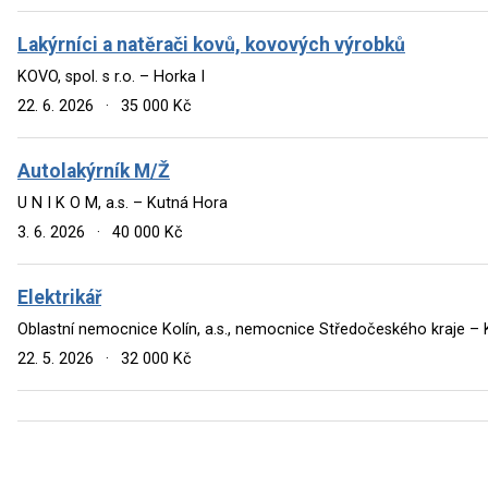
Lakýrníci a natěrači kovů, kovových výrobků
KOVO, spol. s r.o. – Horka I
22. 6. 2026
·
35 000 Kč
Autolakýrník M/Ž
U N I K O M, a.s. – Kutná Hora
3. 6. 2026
·
40 000 Kč
Elektrikář
Oblastní nemocnice Kolín, a.s., nemocnice Středočeského kraje –
22. 5. 2026
·
32 000 Kč