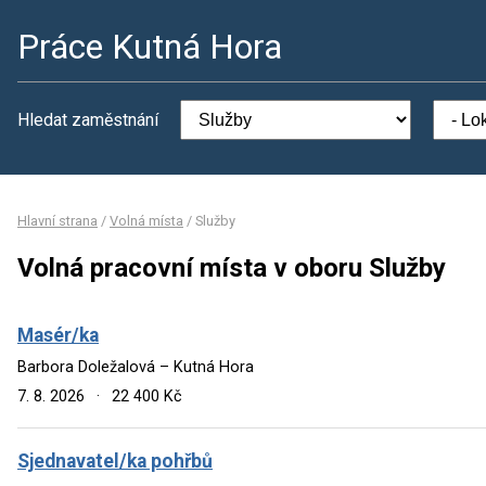
Práce Kutná Hora
Hledat zaměstnání
Hlavní strana
/
Volná místa
/
Služby
Volná pracovní místa v oboru Služby
Masér/ka
Barbora Doležalová – Kutná Hora
7. 8. 2026
·
22 400 Kč
Sjednavatel/ka pohřbů