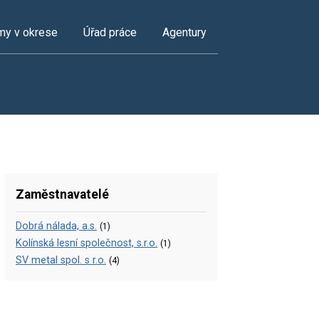
my v okrese
Úřad práce
Agentury
Zaměstnavatelé
Dobrá nálada, a.s.
(1)
Kolínská lesní společnost, s.r.o.
(1)
SV metal spol. s r.o.
(4)