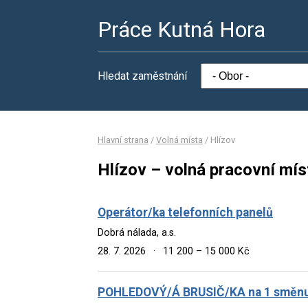
Práce Kutná Hora
Hledat zaměstnání
Hlavní strana
/
Volná místa
/
Hlízov
Hlízov – volná pracovní mís
Operátor/ka telefonních panelů
Dobrá nálada, a.s.
28. 7. 2026
·
11 200 – 15 000 Kč
POHLEDOVÝ/Á BRUSIČ/KA na 1 směn