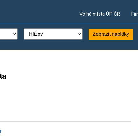
Volná místa ÚP ČR
Fir
Zobrazit nabídky
ta
u