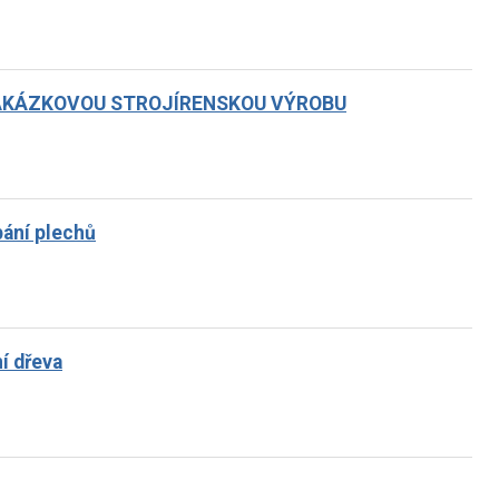
AKÁZKOVOU STROJÍRENSKOU VÝROBU
bání plechů
í dřeva