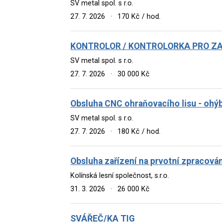
SV metal spol. s r.o.
27. 7. 2026
·
170 Kč / hod.
KONTROLOR / KONTROLORKA PRO Z
SV metal spol. s r.o.
27. 7. 2026
·
30 000 Kč
Obsluha CNC ohraňovacího lisu - ohý
SV metal spol. s r.o.
27. 7. 2026
·
180 Kč / hod.
Obsluha zařízení na prvotní zpracován
Kolínská lesní společnost, s.r.o.
31. 3. 2026
·
26 000 Kč
SVÁŘEČ/KA TIG