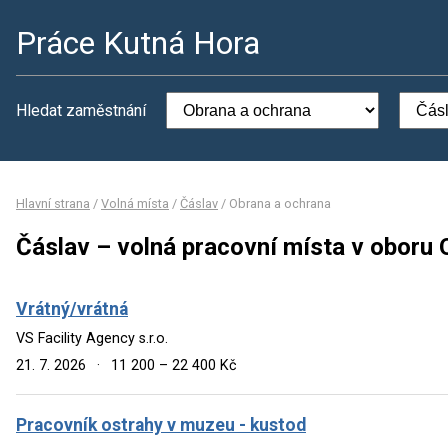
Práce Kutná Hora
Hledat zaměstnání
Hlavní strana
/
Volná místa
/
Čáslav
/
Obrana a ochrana
Čáslav – volná pracovní místa v oboru 
Vrátný/vrátná
VS Facility Agency s.r.o.
21. 7. 2026
·
11 200 – 22 400 Kč
Pracovník ostrahy v muzeu - kustod