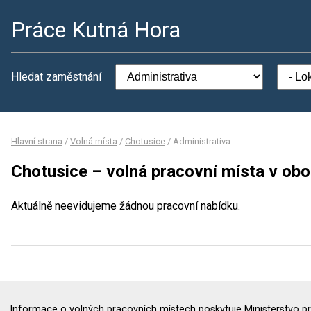
Práce Kutná Hora
Hledat zaměstnání
Hlavní strana
/
Volná místa
/
Chotusice
/
Administrativa
Chotusice – volná pracovní místa v obo
Aktuálně neevidujeme žádnou pracovní nabídku.
Informace o volných pracovních místech poskytuje Ministerstvo pr