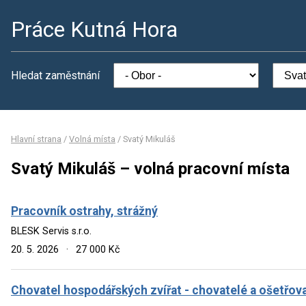
Práce Kutná Hora
Hledat zaměstnání
Hlavní strana
/
Volná místa
/
Svatý Mikuláš
Svatý Mikuláš – volná pracovní místa
Pracovník ostrahy, strážný
BLESK Servis s.r.o.
20. 5. 2026
·
27 000 Kč
Chovatel hospodářských zvířat - chovatelé a ošetřov