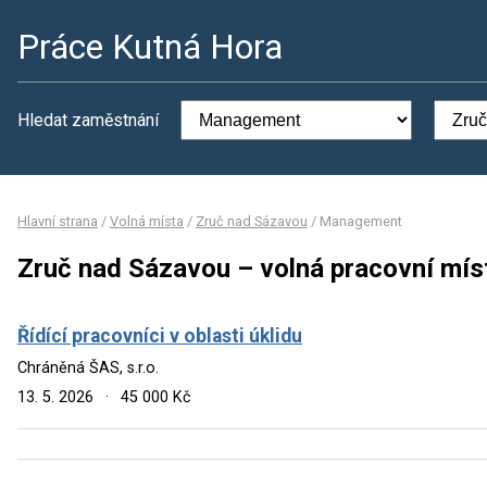
Práce Kutná Hora
Hledat zaměstnání
Hlavní strana
/
Volná místa
/
Zruč nad Sázavou
/
Management
Zruč nad Sázavou – volná pracovní mí
Řídící pracovníci v oblasti úklidu
Chráněná ŠAS, s.r.o.
13. 5. 2026
·
45 000 Kč