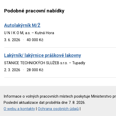
Podobné pracovní nabídky
Autolakýrník M/Ž
U N I K O M, a.s. – Kutná Hora
3. 6. 2026
·
40 000 Kč
Lakýrník/ lakýrnice práškové lakovny
STANICE TECHNICKÝCH SLUŽEB s.r.o. – Tupadly
2. 3. 2026
·
28 000 Kč
Informace o volných pracovních místech poskytuje Ministerstvo pr
Poslední aktualizace dat proběhla dne 7. 8. 2026.
O webu a kontakty
|
Ochrana osobních údajů
|