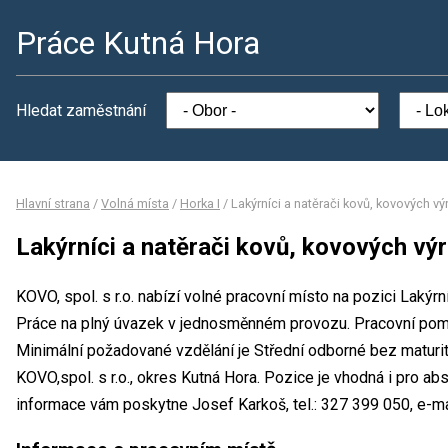
Práce Kutná Hora
Hledat zaměstnání
Hlavní strana
/
Volná místa
/
Horka I
/
Lakýrníci a natěrači kovů, kovových v
Lakýrníci a natěrači kovů, kovových vý
KOVO, spol. s r.o. nabízí volné pracovní místo na pozici Lakýrn
Práce na plný úvazek v jednosměnném provozu. Pracovní po
Minimální požadované vzdělání je Střední odborné bez maturit
KOVO,spol. s r.o., okres Kutná Hora. Pozice je vhodná i pro ab
informace vám poskytne Josef Karkoš, tel.: 327 399 050, e-ma