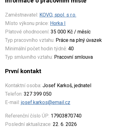
Informace o pracovním místě
Zaměstnavatel:
KOVO, spol. s r.o.
Místo výkonu práce:
Horka I
Platové ohodnocení:
35 000 Kč / měsíc
Typ pracovního vztahu:
Práce na plný úvazek
Minimální počet hodin týdně:
40
Typ smluvního vztahu:
Pracovní smlouva
První kontakt
Kontaktní osoba:
Josef Karkoš, jednatel
Telefon:
327 399 050
E-mail:
josef.karkos@email.cz
Referenční číslo ÚP:
17903870740
Poslední aktualizace:
22. 6. 2026