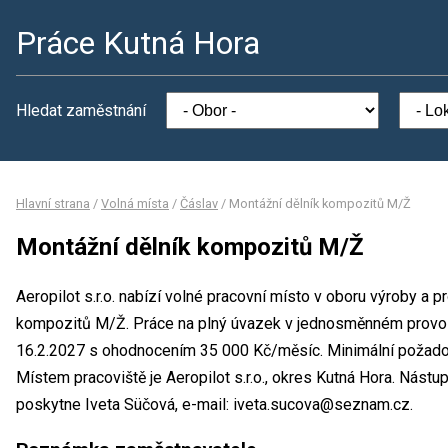
Práce Kutná Hora
Hledat zaměstnání
Hlavní strana
/
Volná místa
/
Čáslav
/
Montážní dělník kompozitů M/Ž
Montážní dělník kompozitů M/Ž
Aeropilot s.r.o. nabízí volné pracovní místo v oboru výroby a 
kompozitů M/Ž. Práce na plný úvazek v jednosměnném provoz
16.2.2027 s ohodnocením 35 000 Kč/měsíc. Minimální požadova
Místem pracoviště je Aeropilot s.r.o., okres Kutná Hora. Nást
poskytne Iveta Süčová, e-mail: iveta.sucova@seznam.cz.