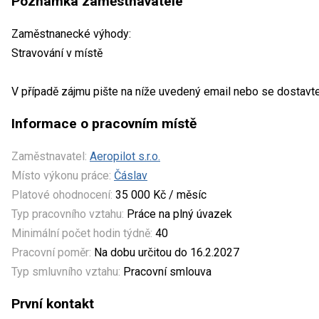
Poznámka zaměstnavatele
Zaměstnanecké výhody:
Stravování v místě
V případě zájmu pište na níže uvedený email nebo se dostavt
Informace o pracovním místě
Zaměstnavatel:
Aeropilot s.r.o.
Místo výkonu práce:
Čáslav
Platové ohodnocení:
35 000 Kč / měsíc
Typ pracovního vztahu:
Práce na plný úvazek
Minimální počet hodin týdně:
40
Pracovní poměr:
Na dobu určitou do 16.2.2027
Typ smluvního vztahu:
Pracovní smlouva
První kontakt