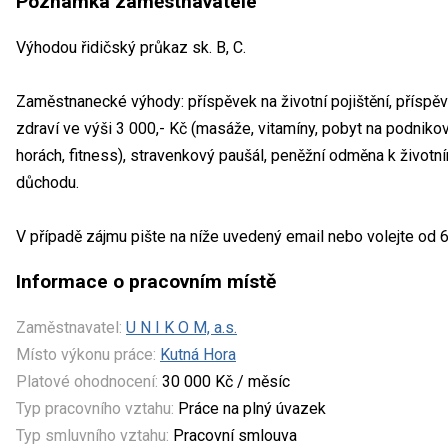
Poznámka zaměstnavatele
Výhodou řidičský průkaz sk. B, C.
Zaměstnanecké výhody: příspěvek na životní pojištění, příspěve
zdraví ve výši 3 000,- Kč (masáže, vitamíny, pobyt na podniko
horách, fitness), stravenkový paušál, peněžní odměna k životn
důchodu.
V případě zájmu pište na níže uvedený email nebo volejte od 6
Informace o pracovním místě
Zaměstnavatel:
U N I K O M, a.s.
Místo výkonu práce:
Kutná Hora
Platové ohodnocení:
30 000 Kč / měsíc
Typ pracovního vztahu:
Práce na plný úvazek
Typ smluvního vztahu:
Pracovní smlouva