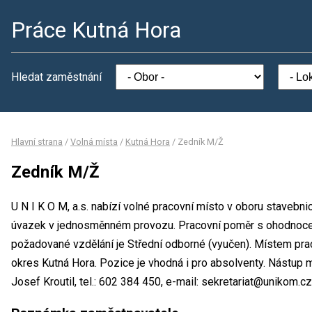
Práce Kutná Hora
Hledat zaměstnání
Hlavní strana
/
Volná místa
/
Kutná Hora
/
Zedník M/Ž
Zedník M/Ž
U N I K O M, a.s. nabízí volné pracovní místo v oboru stavebni
úvazek v jednosměnném provozu. Pracovní poměr s ohodnoce
požadované vzdělání je Střední odborné (vyučen). Místem praco
okres Kutná Hora. Pozice je vhodná i pro absolventy. Nástup
Josef Kroutil, tel.: 602 384 450, e-mail: sekretariat@unikom.cz