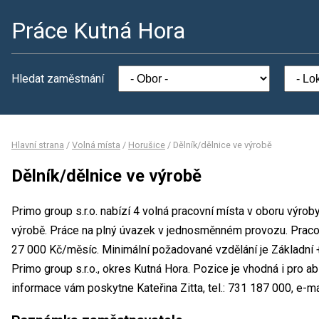
Práce Kutná Hora
Hledat zaměstnání
Hlavní strana
/
Volná místa
/
Horušice
/
Dělník/dělnice ve výrobě
Dělník/dělnice ve výrobě
Primo group s.r.o. nabízí 4 volná pracovní místa v oboru výrob
výrobě. Práce na plný úvazek v jednosměnném provozu. Prac
27 000 Kč/měsíc. Minimální požadované vzdělání je Základní +
Primo group s.r.o., okres Kutná Hora. Pozice je vhodná i pro a
informace vám poskytne Kateřina Zitta, tel.: 731 187 000, e-ma