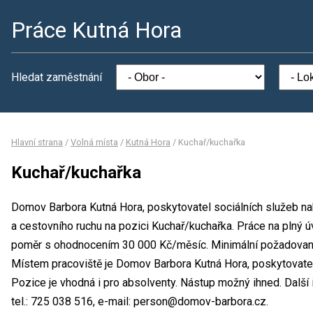
Práce Kutná Hora
Hledat zaměstnání
Hlavní strana
/
Volná místa
/
Kutná Hora
/
Kuchař/kuchařka
Kuchař/kuchařka
Domov Barbora Kutná Hora, poskytovatel sociálních služeb na
a cestovního ruchu na pozici Kuchař/kuchařka. Práce na plný
poměr s ohodnocením 30 000 Kč/měsíc. Minimální požadované 
Místem pracoviště je Domov Barbora Kutná Hora, poskytovatel 
Pozice je vhodná i pro absolventy. Nástup možný ihned. Dalš
tel.: 725 038 516, e-mail: person@domov-barbora.cz.