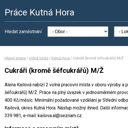
Práce Kutná Hora
Hledat zaměstnání
Hlavní strana
/
Volná místa
/
Kutná Hora
/
Cukráři (kromě šéfcukrářů) M/Ž
Cukráři (kromě šéfcukrářů) M/Ž
Alena Kailová nabízí 2 volná pracovní místa v oboru výroby a 
šéfcukrářů) M/Ž. Práce na plný úvazek v jednosměnném prov
400 Kč/měsíc. Minimální požadované vzdělání je Střední odbo
Kailová, okres Kutná Hora. Nástup možný ihned. Další informac
339 981, e-mail: kailova.al@seznam.cz.