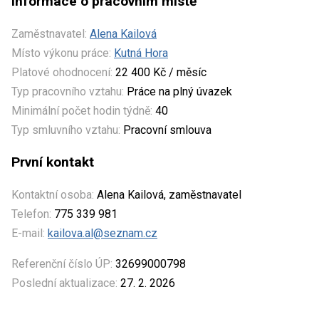
Informace o pracovním místě
Zaměstnavatel:
Alena Kailová
Místo výkonu práce:
Kutná Hora
Platové ohodnocení:
22 400 Kč / měsíc
Typ pracovního vztahu:
Práce na plný úvazek
Minimální počet hodin týdně:
40
Typ smluvního vztahu:
Pracovní smlouva
První kontakt
Kontaktní osoba:
Alena Kailová, zaměstnavatel
Telefon:
775 339 981
E-mail:
kailova.al@seznam.cz
Referenční číslo ÚP:
32699000798
Poslední aktualizace:
27. 2. 2026