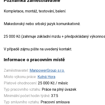
Poznámka zaměstnavatele
Kompletace, montáž, testování, balení.
Makedonský nebo srbský jazyk komunikativně.
25 000 Kč (zahrnuje základní mzdu + předpokládaný výkonnost
V případě zájmu pište na uvedený kontakt.
Informace o pracovním místě
Zaměstnavatel:
ManpowerGroup s.r.o.
Místo výkonu práce:
Kutná Hora
Platové ohodnocení:
25 000 Kč / měsíc
Typ pracovního vztahu:
Práce na plný úvazek
Minimální počet hodin týdně:
37.5
Typ smluvního vztahu:
Pracovní smlouva