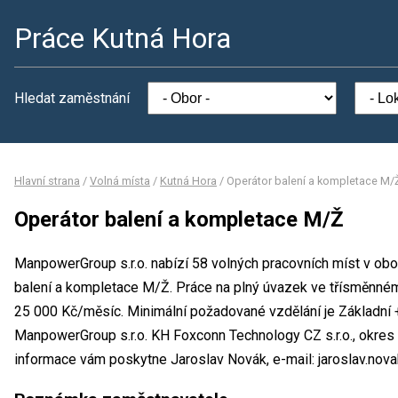
Práce Kutná Hora
Hledat zaměstnání
Hlavní strana
/
Volná místa
/
Kutná Hora
/
Operátor balení a kompletace M/
Operátor balení a kompletace M/Ž
ManpowerGroup s.r.o. nabízí 58 volných pracovních míst v obo
balení a kompletace M/Ž. Práce na plný úvazek ve třísměnn
25 000 Kč/měsíc. Minimální požadované vzdělání je Základní +
ManpowerGroup s.r.o. KH Foxconn Technology CZ s.r.o., okres
informace vám poskytne Jaroslav Novák, e-mail: jaroslav.no