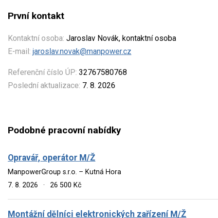
První kontakt
Kontaktní osoba:
Jaroslav Novák, kontaktní osoba
E-mail:
jaroslav.novak@manpower.cz
Referenční číslo ÚP:
32767580768
Poslední aktualizace:
7. 8. 2026
Podobné pracovní nabídky
Opravář, operátor M/Ž
ManpowerGroup s.r.o. – Kutná Hora
7. 8. 2026
·
26 500 Kč
Montážní dělníci elektronických zařízení M/Ž