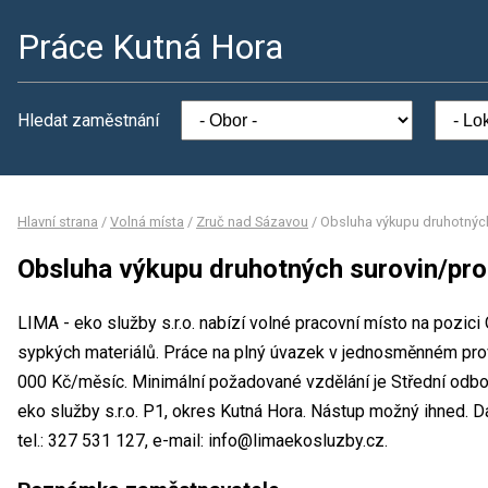
Práce Kutná Hora
Hledat zaměstnání
Hlavní strana
/
Volná místa
/
Zruč nad Sázavou
/
Obsluha výkupu druhotných
Obsluha výkupu druhotných surovin/pro
LIMA - eko služby s.r.o. nabízí volné pracovní místo na pozic
sypkých materiálů. Práce na plný úvazek v jednosměnném pr
000 Kč/měsíc. Minimální požadované vzdělání je Střední odbo
eko služby s.r.o. P1, okres Kutná Hora. Nástup možný ihned. 
tel.: 327 531 127, e-mail: info@limaekosluzby.cz.