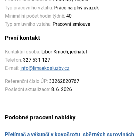
Typ pracovního vztahu:
Práce na plný úvazek
Minimální počet hodin týdně:
40
Typ smluvního vztahu:
Pracovní smlouva
První kontakt
Kontaktní osoba:
Libor Kmoch, jednatel
Telefon:
327 531 127
E-mail:
info@limaekosluzby.cz
Referenční číslo ÚP:
33262820767
Poslední aktualizace:
8. 6. 2026
Podobné pracovní nabídky
Přejímač a výkupčí v kovošrotu, sběrných surovinách