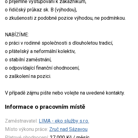
o příjemné vystupování k zákazníkům,
o řidičský průkaz sk. B (výhodou),
o zkušenosti z podobné pozice výhodou, ne podmínkou.
NABÍZÍME:
o práci v rodinné společnosti s dlouholetou tradicí,
o přátelský a neformální kolektiv,
o stabilní zaměstnání,
o odpovídající finanční ohodnocení,
o zaškolení na pozici.
V případě zájmu pište nebo volejte na uvedené kontakty.
Informace o pracovním místě
Zaměstnavatel:
LIMA - eko služby s.r.o.
Místo výkonu práce:
Zruč nad Sázavou
Platové ohodnocení:
27 000 Kč / měsíc