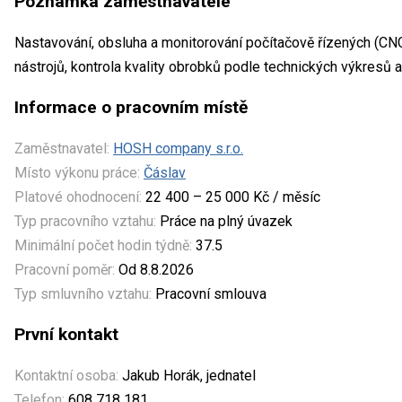
Poznámka zaměstnavatele
Nastavování, obsluha a monitorování počítačově řízených (CNC)
nástrojů, kontrola kvality obrobků podle technických výkresů 
Informace o pracovním místě
Zaměstnavatel:
HOSH company s.r.o.
Místo výkonu práce:
Čáslav
Platové ohodnocení:
22 400 – 25 000 Kč / měsíc
Typ pracovního vztahu:
Práce na plný úvazek
Minimální počet hodin týdně:
37.5
Pracovní poměr:
Od 8.8.2026
Typ smluvního vztahu:
Pracovní smlouva
První kontakt
Kontaktní osoba:
Jakub Horák, jednatel
Telefon:
608 718 181