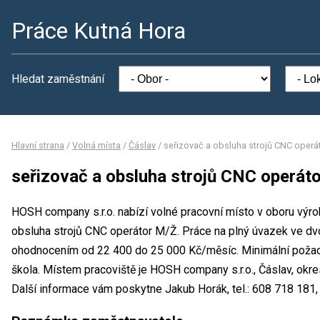
Práce Kutná Hora
Hledat zaměstnání
Hlavní strana
/
Volná místa
/
Čáslav
/
seřizovač a obsluha strojů CNC operá
seřizovač a obsluha strojů CNC operát
HOSH company s.r.o. nabízí volné pracovní místo v oboru výro
obsluha strojů CNC operátor M/Ž. Práce na plný úvazek ve 
ohodnocením od 22 400 do 25 000 Kč/měsíc. Minimální požado
škola. Místem pracoviště je HOSH company s.r.o., Čáslav, okr
Další informace vám poskytne Jakub Horák, tel.: 608 718 181