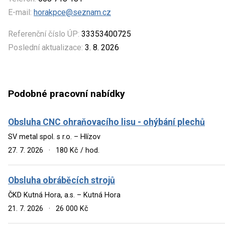
E-mail:
horakpce@seznam.cz
Referenční číslo ÚP:
33353400725
Poslední aktualizace:
3. 8. 2026
Podobné pracovní nabídky
Obsluha CNC ohraňovacího lisu - ohýbání plechů
SV metal spol. s r.o. – Hlízov
27. 7. 2026
·
180 Kč / hod.
Obsluha obráběcích strojů
ČKD Kutná Hora, a.s. – Kutná Hora
21. 7. 2026
·
26 000 Kč