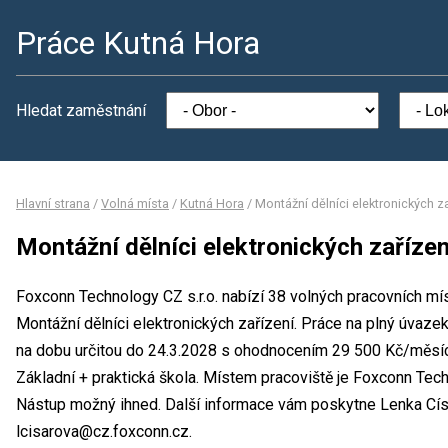
Práce Kutná Hora
Hledat zaměstnání
Hlavní strana
/
Volná místa
/
Kutná Hora
/
Montážní dělníci elektronických za
Montážní dělníci elektronických zařízen
Foxconn Technology CZ s.r.o. nabízí 38 volných pracovních mí
Montážní dělníci elektronických zařízení. Práce na plný úvaze
na dobu určitou do 24.3.2028 s ohodnocením 29 500 Kč/měsíc
Základní + praktická škola. Místem pracoviště je Foxconn Tech
Nástup možný ihned. Další informace vám poskytne Lenka Císař
lcisarova@cz.foxconn.cz.