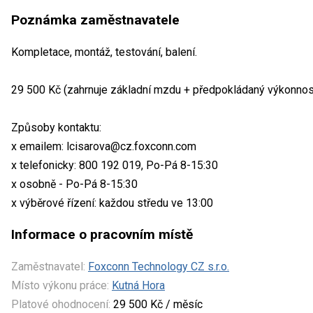
Poznámka zaměstnavatele
Kompletace, montáž, testování, balení.
29 500 Kč (zahrnuje základní mzdu + předpokládaný výkonnost
Způsoby kontaktu:
x emailem: lcisarova@cz.foxconn.com
x telefonicky: 800 192 019, Po-Pá 8-15:30
x osobně - Po-Pá 8-15:30
x výběrové řízení: každou středu ve 13:00
Informace o pracovním místě
Zaměstnavatel:
Foxconn Technology CZ s.r.o.
Místo výkonu práce:
Kutná Hora
Platové ohodnocení:
29 500 Kč / měsíc